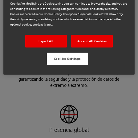
Cookies" or Modifiying the Cookie setting you can continue to browse the site, and you are
consenting to cookies in the following categories, functional and Strictly Necessary
Cookies as detailed in our Cookie Policy. The option "Reject All Cookies" will allow only
the strictly necessary mandatory cookies which are essential to run the page. All other
optional cookies are deactivated.
Control completo de la cadena de valor
Reject All
Accept All Cookies
Todas nuestras actividades, desde el diseño del
hardware hasta la asistencia, la localización y la
Cookies Settings
recuperación del vehículo en caso de robo, están
integradas. Tenemos nuestra SIM global integrada y
desarrollamos nuestras aplicaciones internamente,
garantizando la seguridad y la protección de datos de
extremo a extremo.
Presencia global