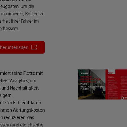
zeugdaten, um die
 maximieren, Kosten zu
rheit Ihrer Fahrer im
erbessern.
 herunterladen
imiert seine Flotte mit
leet Analytics, um
it und Nachhaltigkeit
eigern.
ützter Echtzeitdaten
ehmen Wartungskosten
en reduzieren, das
ssern und gleichzeitig