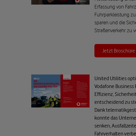
Erfassung von Fahr
Fuhrparkleistung zu
sparen und die Siche
Straßenverkehr zu v
Jetzt Broschüre
United Utilities opt
Vodafone Business F
Effizienz, Sicherhe
entscheidend zu st
Dank telematikgest
konnte das Untern
senken, Ausfallzeit
Fahrverhalten verbe