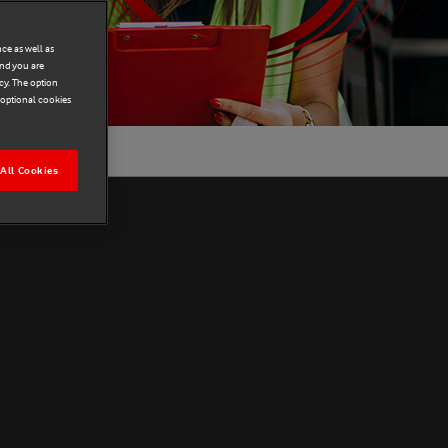
ce as well as
and you are
cy. The option
r optional cookies
All Cookies