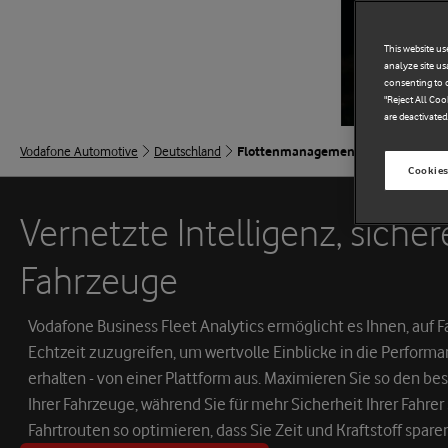
This website us
analyze site us
consenting to c
"Reject All Coo
are deactivated
Vodafone Automotive
Deutschland
Flottenmanagement
Cookies
Vernetzte Intelligenz, sicher
Fahrzeuge
Vodafone Business Fleet Analytics ermöglicht es Ihnen, auf 
Echtzeit zuzugreifen, um wertvolle Einblicke in die Performan
erhalten - von einer Plattform aus. Maximieren Sie so den b
Ihrer Fahrzeuge, während Sie für mehr Sicherheit Ihrer Fahre
Fahrtrouten so optimieren, dass Sie Zeit und Kraftstoff spare