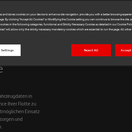
es and stores cookies on your device to enhance site navigation, provide you with a better browsing experien
age. By clicking "Accept All Cookies" or Modifiying the Cookie setting you can continue to browse the site, 
ookies in the following categories, functional and Strictly Necessary Cookies as detailed in our Cookie Poli
kies" will allow only the strictly necessary mandatory cookies which are essential to run the page. All othe
.
 Settings
Reject All
Accept 
e
Fahrzeugdaten in
ce Ihrer Flotte zu
estmöglichen Einsatz
r sorgen und
n.