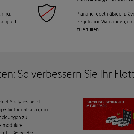
ching:
Planung regelmäßiger präv
digkeit,
Regeln und Warnungen, um
zu erfüllen.
ten: So verbessern Sie Ihr F
eet Analytics bietet
hrparkinformationen, um
cheidungen zu
re modulare
tützt Sie bei der